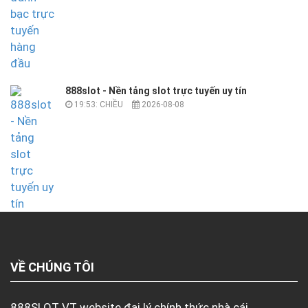
888slot - Nền tảng slot trực tuyến uy tín
19:53: CHIỀU
2026-08-08
VỀ CHÚNG TÔI
888SLOT VT website đại lý chính thức nhà cái