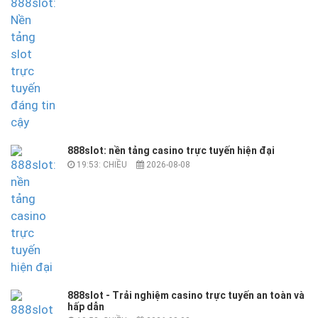
888slot: nền tảng casino trực tuyến hiện đại
19:53: CHIỀU
2026-08-08
888slot - Trải nghiệm casino trực tuyến an toàn và
hấp dẫn