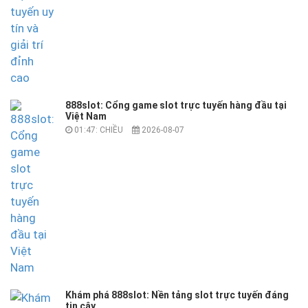
888slot: Cổng game slot trực tuyến hàng đầu tại
Việt Nam
01:47: CHIỀU
2026-08-07
Khám phá 888slot: Nền tảng slot trực tuyến đáng
tin cậy