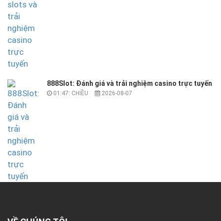
888Slot: Đánh giá và trải nghiệm casino trực tuyến
01:47: CHIỀU
2026-08-07