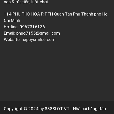
nạp & rút tiền, luật chơi.
114 PHU THO HOA P. PTH Quan Tan Phu Thanh pho Ho
Chi Minh
Hotline: 0967316136
Email:
phuq7155@gmail.com
Website:
happysmile6.com
Copyright © 2024 by
888SLOT VT
- Nhà cái hàng đầu