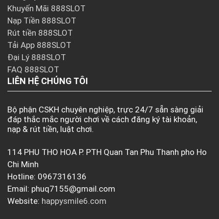
Khuyến Mãi 888SLOT
Nạp Tiền 888SLOT
Rút tiền 888SLOT
Tải App 888SLOT
Đại Lý 888SLOT
FAQ 888SLOT
LIÊN HỆ CHÚNG TÔI
Bộ phận CSKH chuyên nghiệp, trực 24/7 sẵn sàng giải
đáp thắc mắc người chơi về cách đăng ký tài khoản,
nạp & rút tiền, luật chơi.
114 PHU THO HOA P. PTH Quan Tan Phu Thanh pho Ho
Chi Minh
Hotline: 0967316136
Email:
phuq7155@gmail.com
Website:
happysmile6.com