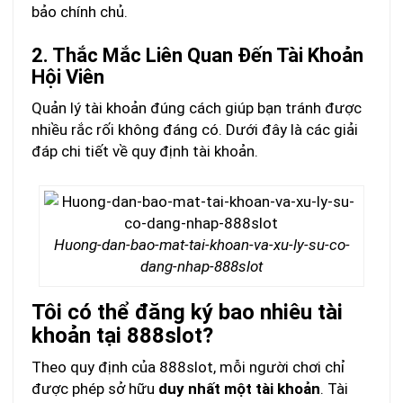
bảo chính chủ.
2. Thắc Mắc Liên Quan Đến Tài Khoản
Hội Viên
Quản lý tài khoản đúng cách giúp bạn tránh được
nhiều rắc rối không đáng có. Dưới đây là các giải
đáp chi tiết về quy định tài khoản.
Huong-dan-bao-mat-tai-khoan-va-xu-ly-su-co-
dang-nhap-888slot
Tôi có thể đăng ký bao nhiêu tài
khoản tại 888slot?
Theo quy định của 888slot, mỗi người chơi chỉ
được phép sở hữu
duy nhất một tài khoản
. Tài