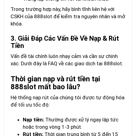
Trong trường hợp này, hãy bình tĩnh liên hệ với
CSKH của 888slot để kiểm tra nguyên nhân và mở
khóa.
3. Giải Đáp Các Vấn Đề Về Nạp & Rút
Tiền
Vấn đề tài chính luôn nhạy cảm và cần sự chính
xác. Dưới đây là FAQ về các giao dịch tại 888slot.
Thời gian nạp và rút tiền tại
888slot mất bao lâu?
Hệ thống nạp rút của chúng tôi được tự động hóa
để tối ưu tốc độ:
Nạp tiền:
Thường được xử lý ngay lập tức
hoặc trong vòng 1-3 phút.
Rút tiền:
Thời gian trung bình từ 5 đến 15