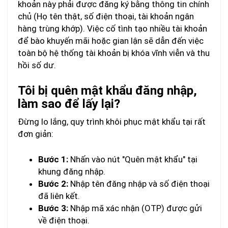
khoản này phải được đăng ký bằng thông tin chính
chủ (Họ tên thật, số điện thoại, tài khoản ngân
hàng trùng khớp). Việc cố tình tạo nhiều tài khoản
để bào khuyến mãi hoặc gian lận sẽ dẫn đến việc
toàn bộ hệ thống tài khoản bị khóa vĩnh viễn và thu
hồi số dư.
Tôi bị quên mật khẩu đăng nhập,
làm sao để lấy lại?
Đừng lo lắng, quy trình khôi phục mật khẩu tại
rất
đơn giản:
Bước 1:
Nhấn vào nút "Quên mật khẩu" tại
khung đăng nhập.
Bước 2:
Nhập tên đăng nhập và số điện thoại
đã liên kết.
Bước 3:
Nhập mã xác nhận (OTP) được gửi
về điện thoại.