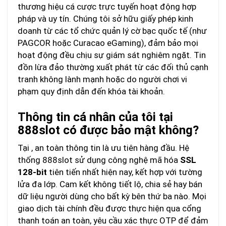
thương hiệu cá cược trực tuyến hoạt động hợp
pháp và uy tín. Chúng tôi sở hữu giấy phép kinh
doanh từ các tổ chức quản lý cờ bạc quốc tế (như
PAGCOR hoặc Curacao eGaming), đảm bảo mọi
hoạt động đều chịu sự giám sát nghiêm ngặt. Tin
đồn lừa đảo thường xuất phát từ các đối thủ cạnh
tranh không lành mạnh hoặc do người chơi vi
phạm quy định dẫn đến khóa tài khoản.
Thông tin cá nhân của tôi tại
888slot có được bảo mật không?
Tại
, an toàn thông tin là ưu tiên hàng đầu. Hệ
thống 888slot sử dụng công nghệ mã hóa
SSL
128-bit
tiên tiến nhất hiện nay, kết hợp với tường
lửa đa lớp. Cam kết không tiết lộ, chia sẻ hay bán
dữ liệu người dùng cho bất kỳ bên thứ ba nào. Mọi
giao dịch tài chính đều được thực hiện qua cổng
thanh toán an toàn, yêu cầu xác thực OTP để đảm