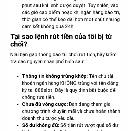
phút sau khi lệnh được duyệt. Tuy nhiên, vào
các giờ cao điểm hoặc khi ngân hàng bảo trì,
thời gian có thể kéo dài hơn một chút nhưng
cam kết không quá 24h.
Tại sao lệnh rút tiền của tôi bị từ
chối?
Nếu bạn gặp thông báo từ chối rút tiền, hãy kiểm
tra các nguyên nhân phổ biến sau:
Thông tin không trùng khớp:
Tên chủ tài
khoản ngân hàng KHÔNG trùng với tên đăng
ký tại 888slot. Đây là quy định bắt buộc để
chống rửa tiền.
Chưa đủ vòng cược:
Bạn đang tham gia
chương trình khuyến mãi và chưa hoàn thành
doanh thu cược yêu cầu.
Số dư không đủ:
Số tiền rút vượt quá số dư