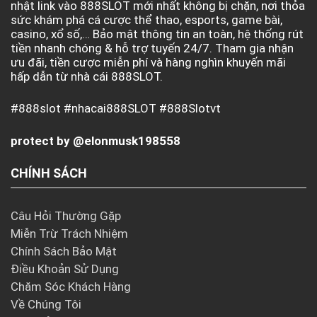
nhật link vào 888SLOT mới nhất không bị chặn, nơi thỏa
sức khám phá cá cược thể thao, esports, game bài,
casino, xổ số,… Bảo mật thông tin an toàn, hệ thống rút
tiền nhanh chóng & hỗ trợ tuyến 24/7. Tham gia nhận
ưu đãi, tiền cược miễn phí và hàng nghìn khuyến mãi
hấp dẫn từ nhà cái 888SLOT.
#888slot #nhacai888SLOT #888Slotvt
protect by @elonmusk198558
CHÍNH SÁCH
Câu Hỏi Thường Gặp
Miễn Trừ Trách Nhiệm
Chính Sách Bảo Mật
Điều Khoản Sử Dụng
Chăm Sóc Khách Hàng
Về Chúng Tôi