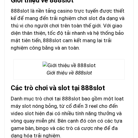
Giới thiệu về 888slot
888slot là nền tảng casino trực tuyến được thiết
kế để mang đến trải nghiệm chơi slot đa dạng và
thú vị cho người chơi trên toàn thế giới. Với giao
diện thân thiện, tốc độ tải nhanh và hệ thống bảo
mật tiên tiến, 888slot cam kết mang lại trải
nghiệm công bằng và an toàn.
Giới thiệu về 888slot
Các trò chơi và slot tại 888slot
Danh mục trò chơi tại 888slot bao gồm một loạt
máy slot nóng bỏng, từ cổ điển 3 reel cho đến
video slot hiện đại có nhiều tính năng thưởng và
vòng quay miễn phí. Bên cạnh đó còn có các tựa
game bàn, bingo và các trò cá cược nhẹ để đa
dạng hóa trải nghiệm.