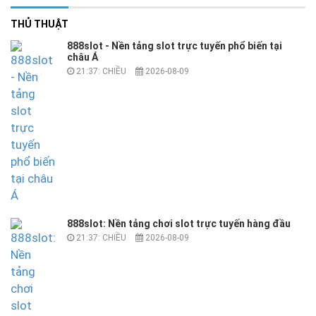
THỦ THUẬT
888slot - Nền tảng slot trực tuyến phổ biến tại
châu Á
21:37: CHIỀU
2026-08-09
888slot: Nền tảng chơi slot trực tuyến hàng đầu
21:37: CHIỀU
2026-08-09