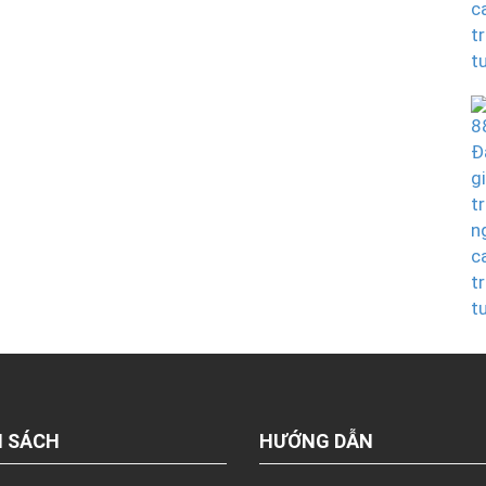
H SÁCH
HƯỚNG DẪN