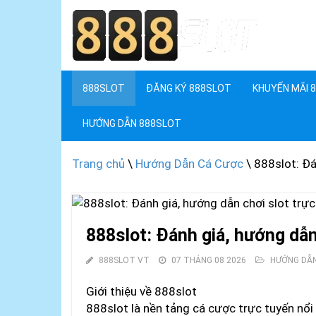
888SLOT
ĐĂNG KÝ 888SLOT
KHUYẾN MÃI 
HƯỚNG DẪN 888SLOT
Trang chủ
\
Hướng Dẫn Cá Cược
\ 888slot: Đá
888slot: Đánh giá, hướng dẫn
888SLOT VT
07 THÁNG 08 2026
HƯỚNG DẪ
Giới thiệu về 888slot
888slot là nền tảng cá cược trực tuyến nổi 