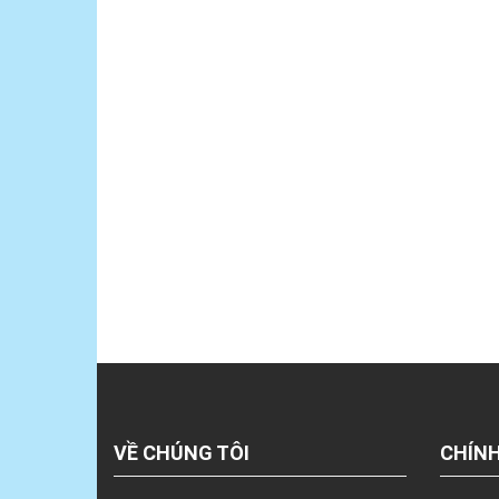
VỀ CHÚNG TÔI
CHÍN