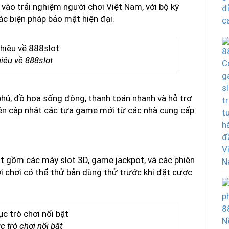
vào trải nghiệm người chơi Việt Nam, với bộ kỹ
c biện pháp bảo mật hiện đại.
hiệu về 888slot
phú, đồ họa sống động, thanh toán nhanh và hỗ trợ
ên cập nhật các tựa game mới từ các nhà cung cấp
ot gồm các máy slot 3D, game jackpot, và các phiên
i chơi có thể thử bản dùng thử trước khi đặt cược
 trò chơi nổi bật