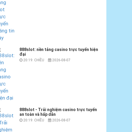
888slot: nền tảng casino trực tuyến hiện
đại
20:19: CHIỀU
2026-08-07
888slot - Trải nghiệm casino trực tuyến
an toàn và hấp dẫn
20:19: CHIỀU
2026-08-07