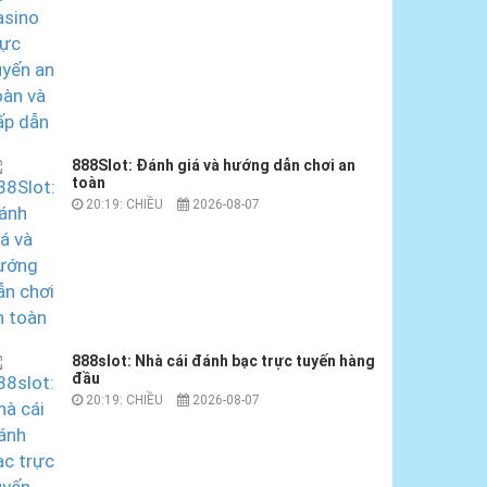
888Slot: Đánh giá và hướng dẫn chơi an
toàn
20:19: CHIỀU
2026-08-07
888slot: Nhà cái đánh bạc trực tuyến hàng
đầu
20:19: CHIỀU
2026-08-07