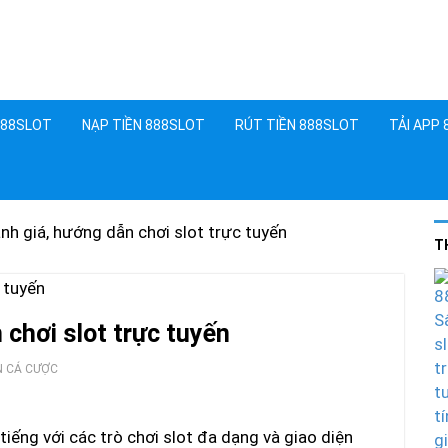
888SLOT
NẠP TIỀN 888SLOT
RÚT TIỀN 888SLOT
TẢI APP
nh giá, hướng dẫn chơi slot trực tuyến
T
 chơi slot trực tuyến
N CÁ CƯỢC
tiếng với các trò chơi slot đa dạng và giao diện