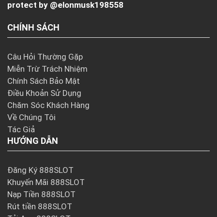
protect by @elonmusk198558
CHÍNH SÁCH
Câu Hỏi Thường Gặp
Miễn Trừ Trách Nhiệm
Chính Sách Bảo Mật
Điều Khoản Sử Dụng
Chăm Sóc Khách Hàng
Về Chúng Tôi
Tác Giả
HƯỚNG DẪN
Đăng Ký 888SLOT
Khuyến Mãi 888SLOT
Nạp Tiền 888SLOT
Rút tiền 888SLOT