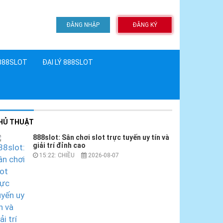
ĐĂNG NHẬP
ĐĂNG KÝ
 888SLOT
ĐẠI LÝ 888SLOT
HỦ THUẬT
888slot: Sân chơi slot trực tuyến uy tín và
giải trí đỉnh cao
15:22: CHIỀU
2026-08-07