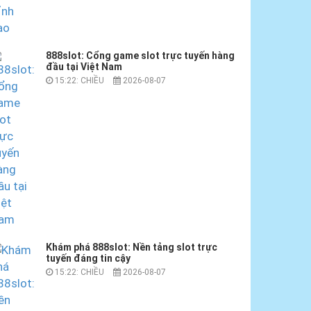
888slot: Cổng game slot trực tuyến hàng
đầu tại Việt Nam
15:22: CHIỀU
2026-08-07
Khám phá 888slot: Nền tảng slot trực
tuyến đáng tin cậy
15:22: CHIỀU
2026-08-07