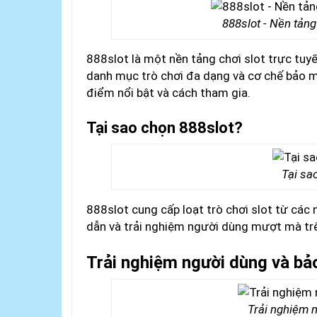
888slot - Nền tảng
888slot là một nền tảng chơi slot trực tuyế
danh mục trò chơi đa dạng và cơ chế bảo mật
điểm nổi bật và cách tham gia.
Tại sao chọn 888slot?
Tại sa
888slot cung cấp loạt trò chơi slot từ các
dẫn và trải nghiệm người dùng mượt mà trên
Trải nghiệm người dùng và bả
Trải nghiệm 