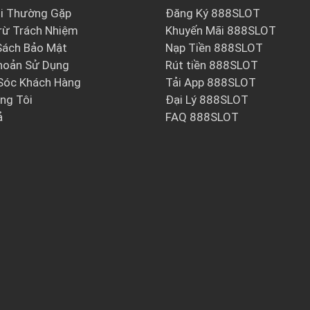
i Thường Gặp
Đăng Ký 888SLOT
rừ Trách Nhiệm
Khuyến Mãi 888SLOT
Sách Bảo Mật
Nạp Tiền 888SLOT
hoản Sử Dụng
Rút tiền 888SLOT
Sóc Khách Hàng
Tải App 888SLOT
ng Tôi
Đại Lý 888SLOT
ả
FAQ 888SLOT