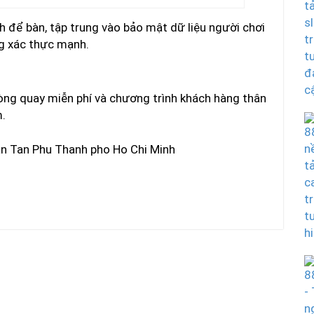
h để bàn, tập trung vào bảo mật dữ liệu người chơi
g xác thực mạnh.
òng quay miễn phí và chương trình khách hàng thân
m.
n Tan Phu Thanh pho Ho Chi Minh