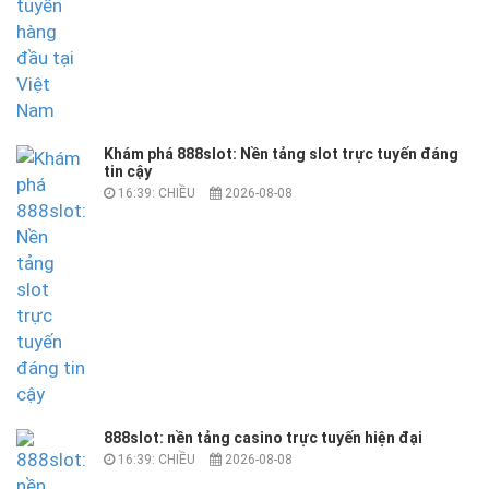
Khám phá 888slot: Nền tảng slot trực tuyến đáng
tin cậy
16:39: CHIỀU
2026-08-08
888slot: nền tảng casino trực tuyến hiện đại
16:39: CHIỀU
2026-08-08