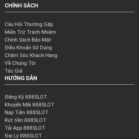
CHÍNH SÁCH
Câu Hỏi Thường Gặp
Miễn Trừ Trách Nhiệm
Chính Sách Bảo Mật
Điều Khoản Sử Dụng
Chăm Sóc Khách Hàng
Về Chúng Tôi
Tác Giả
HƯỚNG DẪN
Đăng Ký 888SLOT
Khuyến Mãi 888SLOT
Nạp Tiền 888SLOT
Rút tiền 888SLOT
Tải App 888SLOT
Đại Lý 888SLOT