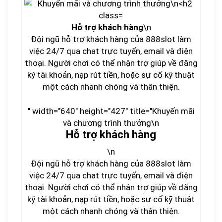
Hỗ trợ khách hàng
\n
Đội ngũ hỗ trợ khách hàng của 888slot làm
việc 24/7 qua chat trực tuyến, email và điện
thoại. Người chơi có thể nhận trợ giúp về đăng
ký tài khoản, nạp rút tiền, hoặc sự cố kỹ thuật
một cách nhanh chóng và thân thiện.
" width="640" height="427" title="Khuyến mãi
và chương trình thưởng\n
Hỗ trợ khách hàng
\n
Đội ngũ hỗ trợ khách hàng của 888slot làm
việc 24/7 qua chat trực tuyến, email và điện
thoại. Người chơi có thể nhận trợ giúp về đăng
ký tài khoản, nạp rút tiền, hoặc sự cố kỹ thuật
một cách nhanh chóng và thân thiện.