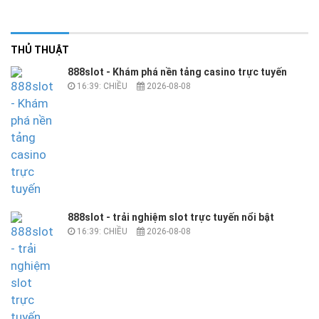
THỦ THUẬT
888slot - Khám phá nền tảng casino trực tuyến
16:39: CHIỀU
2026-08-08
888slot - trải nghiệm slot trực tuyến nổi bật
16:39: CHIỀU
2026-08-08