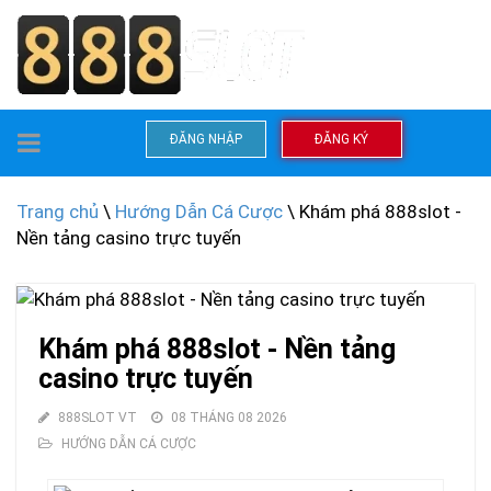
TOGGLE
ĐĂNG NHẬP
ĐĂNG KÝ
NAVIGATION
Trang chủ
\
Hướng Dẫn Cá Cược
\ Khám phá 888slot -
Nền tảng casino trực tuyến
Khám phá 888slot - Nền tảng
casino trực tuyến
888SLOT VT
08 THÁNG 08 2026
HƯỚNG DẪN CÁ CƯỢC