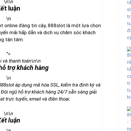
\n\n
ết luận
\n
t online đáng tin cậy, 888slot là một lựa chọn
huyến mãi hấp dẫn và dịch vụ chăm sóc khách
ng tận tâm.
">
 và thanh toán\n\n
hỗ trợ khách hàng
\n
888slot áp dụng mã hóa SSL, kiểm tra định kỳ và
 Đội ngũ hỗ trợ khách hàng 24/7 sẵn sàng giải
 trực tuyến, email và điện thoại.
\n\n
ết luận
\n