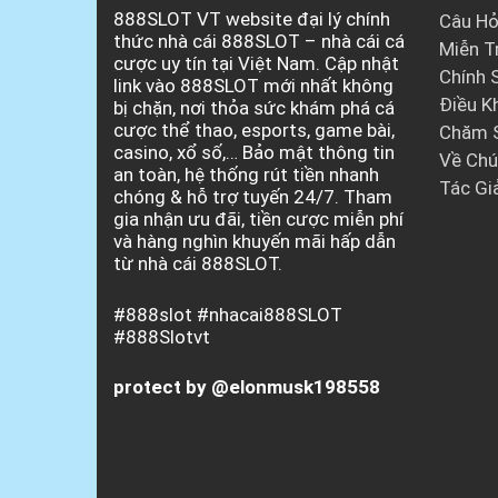
888SLOT VT website đại lý chính
Câu Hỏ
thức nhà cái 888SLOT – nhà cái cá
Miễn T
cược uy tín tại Việt Nam. Cập nhật
Chính 
link vào 888SLOT mới nhất không
Điều K
bị chặn, nơi thỏa sức khám phá cá
cược thể thao, esports, game bài,
Chăm 
casino, xổ số,… Bảo mật thông tin
Về Chú
an toàn, hệ thống rút tiền nhanh
Tác Gi
chóng & hỗ trợ tuyến 24/7. Tham
gia nhận ưu đãi, tiền cược miễn phí
và hàng nghìn khuyến mãi hấp dẫn
từ nhà cái 888SLOT.
#888slot #nhacai888SLOT
#888Slotvt
protect by @elonmusk198558