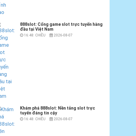
888slot: Cổng game slot trực tuyến hàng
đầu tại Việt Nam
16:48: CHIỀU
2026-08-07
Khám phá 888slot: Nền tảng slot trực
tuyến đáng tin cậy
16:48: CHIỀU
2026-08-07