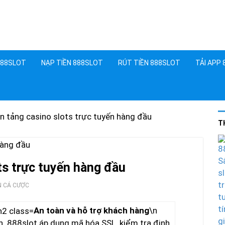
888SLOT
NẠP TIỀN 888SLOT
RÚT TIỀN 888SLOT
TẢI APP
n tảng casino slots trực tuyến hàng đầu
T
ts trực tuyến hàng đầu
N CÁ CƯỢC
An toàn và hỗ trợ khách hàng
\n
n. 888slot áp dụng mã hóa SSL, kiểm tra định