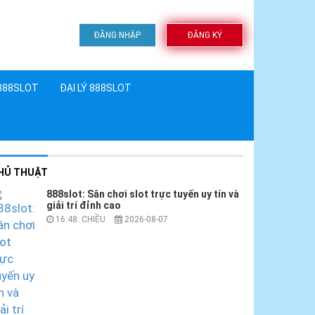
ĐĂNG NHẬP
ĐĂNG KÝ
 888SLOT
ĐẠI LÝ 888SLOT
HỦ THUẬT
888slot: Sân chơi slot trực tuyến uy tín và
giải trí đỉnh cao
16:48: CHIỀU
2026-08-07