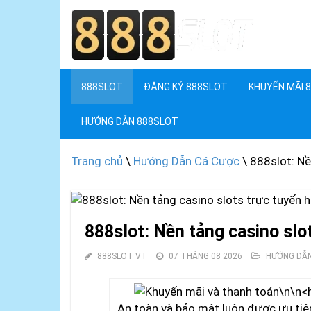
888SLOT
ĐĂNG KÝ 888SLOT
KHUYẾN MÃI 
HƯỚNG DẪN 888SLOT
Trang chủ
\
Hướng Dẫn Cá Cược
\ 888slot: Nề
888slot: Nền tảng casino slo
888SLOT VT
07 THÁNG 08 2026
HƯỚNG DẪ
An toàn và bảo mật luôn được ưu tiê