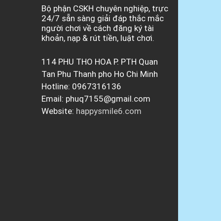
Bộ phận CSKH chuyên nghiệp, trực
24/7 sẵn sàng giải đáp thắc mắc
người chơi về cách đăng ký tài
khoản, nạp & rút tiền, luật chơi.
114 PHU THO HOA P. PTH Quan
Tan Phu Thanh pho Ho Chi Minh
Hotline: 0967316136
Email:
phuq7155@gmail.com
Website:
happysmile6.com