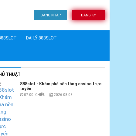
ĐĂNG NHẬP
ĐĂNG KÝ
 888SLOT
ĐẠI LÝ 888SLOT
HỦ THUẬT
888slot - Khám phá nền tảng casino trực
tuyến
07:00: CHIỀU
2026-08-08