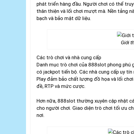
phát triển hàng đầu. Người chơi có thể truy 
thân thiện và lối chơi mượt mà. Nền tảng n
bạch và bảo mật dữ liệu.
Giới t
Các trò chơi và nhà cung cấp
Danh mục trò chơi của 888slot phong phú 
có jackpot tiến bộ. Các nhà cung cấp uy tí
Play đảm bảo chất lượng đồ họa và lối chơi
đề, RTP và mức cược.
Hơn nữa, 888slot thường xuyên cập nhật c
cho người chơi. Giao diện trò chơi tối ưu 
nơi.