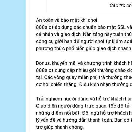
Các trò ch
An toàn và bảo mật khi chơi
888slot áp dụng các chuẩn bảo mật SSL và 
cá nhân và giao dịch. Nền tảng này tuân th
công cụ giới hạn để người chơi tự kiểm soá
phương thức phổ biến giúp giao dịch nhanh
Bonus, khuyến mãi và chương trình khách h
888slot cung cấp nhiều gói thưởng chào đó
tại. Các vòng quay miễn phí, trả thưởng the
cơ hội chiến thắng. Điều kiện nhận thưởng 
Trải nghiệm người dùng và hỗ trợ khách hà
Giao diện người dùng trực quan, tốc độ tải 
những điểm nổi bật. Đội ngũ hỗ trợ khách 
lý vấn đề và hướng dẫn thanh toán. Bạn có 
trợ giúp nhanh chóng.