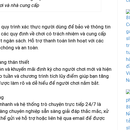
ơi và nhà cung cấp
quy trình xác thực người dùng để bảo vệ thông tin
ủ các quy định về chơi có trách nhiệm và cung cấp
t ngân sách. Hỗ trợ thanh toán linh hoạt với các
 chóng và an toàn.
àng thân thiết
n và khuyến mãi định kỳ cho người chơi mới và hiện
o tuần và chương trình tích lũy điểm giúp bạn tăng
được làm rõ và dễ hiểu để người chơi nắm bắt.
ng
nhanh và hệ thống trò chuyện trực tiếp 24/7 là
hàng chuyên nghiệp sẵn sàng giải đáp thắc mắc, xử
thể gửi vé hỗ trợ hoặc liên hệ qua email để được