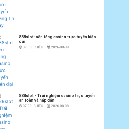
888slot: nền tảng casino trực tuyến hiện
đại
07:00: CHIỀU
2026-08-08
888slot - Trải nghiệm casino trực tuyến
an toàn và hấp dẫn
07:00: CHIỀU
2026-08-08