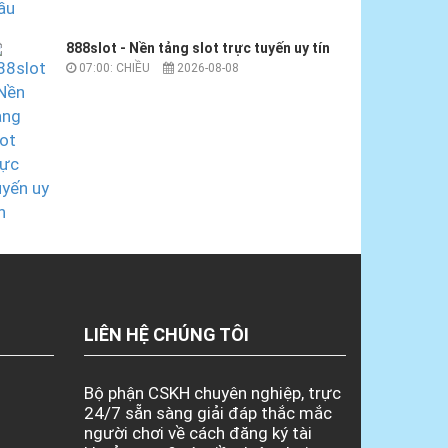
888slot - Nền tảng slot trực tuyến uy tín
07:00: CHIỀU
2026-08-08
LIÊN HỆ CHÚNG TÔI
Bộ phận CSKH chuyên nghiệp, trực
24/7 sẵn sàng giải đáp thắc mắc
người chơi về cách đăng ký tài