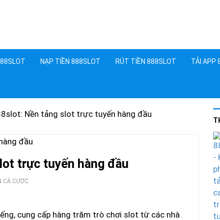
888SLOT
NẠP TIỀN 888SLOT
RÚT TIỀN 888SLOT
TẢI APP
8slot: Nền tảng slot trực tuyến hàng đầu
T
lot trực tuyến hàng đầu
N CÁ CƯỢC
iếng, cung cấp hàng trăm trò chơi slot từ các nhà