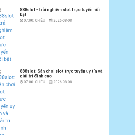
888slot - trải nghiệm slot trực tuyến nổi
bật
07:00: CHIỀU
2026-08-08
888slot: Sân chơi slot trực tuyến uy tín và
giải trí đỉnh cao
07:00: CHIỀU
2026-08-08