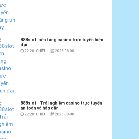
888slot: nền tảng casino trực tuyến hiện
đại
22:20: CHIỀU
2026-08-08
888slot - Trải nghiệm casino trực tuyến
an toàn và hấp dẫn
22:20: CHIỀU
2026-08-08