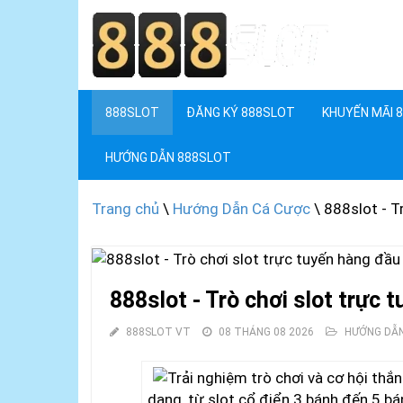
888SLOT
ĐĂNG KÝ 888SLOT
KHUYẾN MÃI 
HƯỚNG DẪN 888SLOT
Trang chủ
\
Hướng Dẫn Cá Cược
\ 888slot - T
888slot - Trò chơi slot trực 
888SLOT VT
08 THÁNG 08 2026
HƯỚNG DẪ
dạng, từ slot cổ điển 3 bánh đến 5 bá