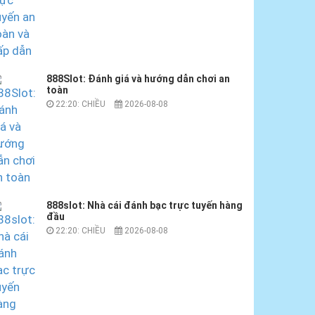
888Slot: Đánh giá và hướng dẫn chơi an
toàn
22:20: CHIỀU
2026-08-08
888slot: Nhà cái đánh bạc trực tuyến hàng
đầu
22:20: CHIỀU
2026-08-08