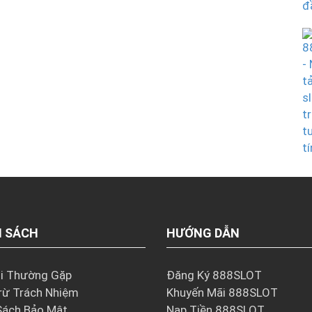
H SÁCH
HƯỚNG DẪN
i Thường Gặp
Đăng Ký 888SLOT
rừ Trách Nhiệm
Khuyến Mãi 888SLOT
Sách Bảo Mật
Nạp Tiền 888SLOT