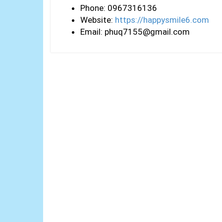
Phone: 0967316136
Website:
https://happysmile6.com
Email:
phuq7155@gmail.com