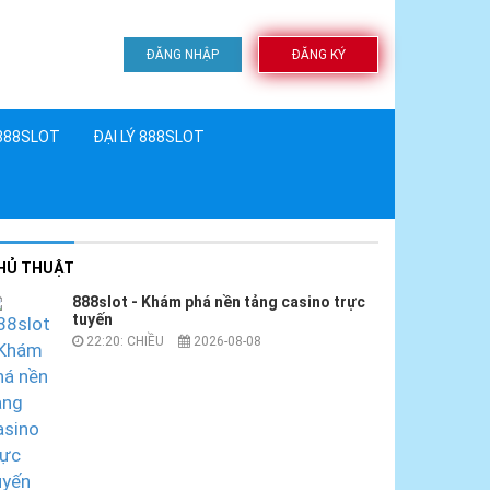
ĐĂNG NHẬP
ĐĂNG KÝ
 888SLOT
ĐẠI LÝ 888SLOT
HỦ THUẬT
888slot - Khám phá nền tảng casino trực
tuyến
22:20: CHIỀU
2026-08-08