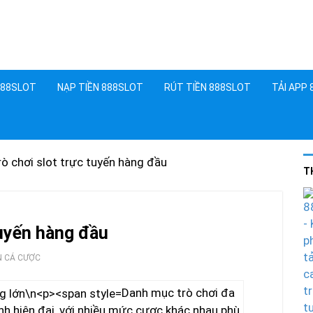
888SLOT
NẠP TIỀN 888SLOT
RÚT TIỀN 888SLOT
TẢI APP
rò chơi slot trực tuyến hàng đầu
T
tuyến hàng đầu
N CÁ CƯỢC
Danh mục trò chơi đa
nh hiện đại, với nhiều mức cược khác nhau phù