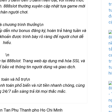
điển 3 bánh đến 5 bánh hiện đại, với nhiều mức
. 888slot thường xuyên cập nhật tựa game mới
chân người chơi.
à chương trình thưởng
\n
p dẫn như bonus đăng ký, hoàn trả hàng tuần và
 khoản được trình bày rõ ràng để người chơi dễ
hiểu.
\n
u tại 888slot. Trang web áp dụng mã hóa SSL và
 bảo vệ thông tin người dùng và giao dịch.
toán và hỗ trợ
\n
nh toán phổ biến và rút tiền nhanh chóng, cùng
g 24/7 sẵn sàng trả lời mọi thắc mắc.
n Tan Phu Thanh pho Ho Chi Minh