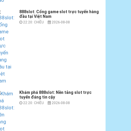
888slot: Cổng game slot trực tuyến hàng
đầu tại Việt Nam
22:20: CHIỀU
2026-08-08
Khám phá 888slot: Nền tảng slot trực
tuyến đáng tin cậy
22:20: CHIỀU
2026-08-08