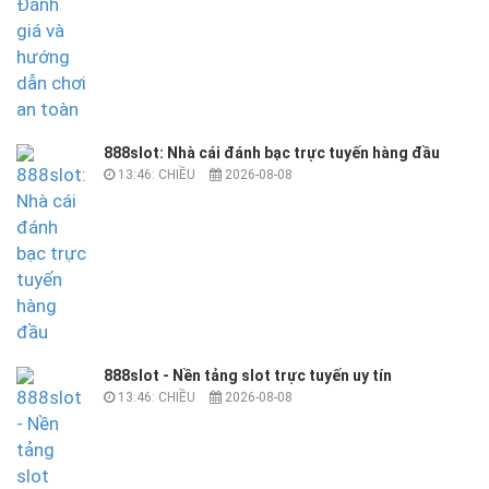
888slot: Nhà cái đánh bạc trực tuyến hàng đầu
13:46: CHIỀU
2026-08-08
888slot - Nền tảng slot trực tuyến uy tín
13:46: CHIỀU
2026-08-08