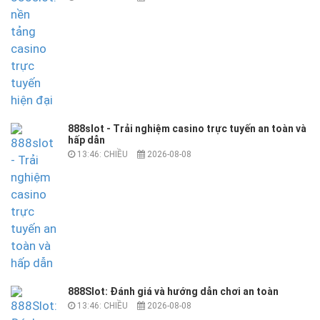
888slot - Trải nghiệm casino trực tuyến an toàn và
hấp dẫn
13:46: CHIỀU
2026-08-08
888Slot: Đánh giá và hướng dẫn chơi an toàn
13:46: CHIỀU
2026-08-08