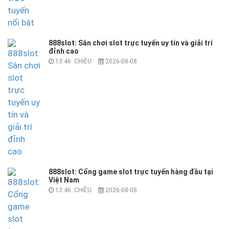
888slot: Sân chơi slot trực tuyến uy tín và giải trí
đỉnh cao
13:46: CHIỀU
2026-08-08
888slot: Cổng game slot trực tuyến hàng đầu tại
Việt Nam
13:46: CHIỀU
2026-08-08