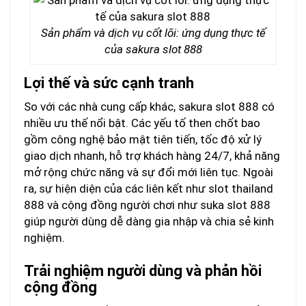
Sản phẩm và dịch vụ cốt lõi: ứng dụng thực tế
của sakura slot 888
Lợi thế và sức cạnh tranh
So với các nhà cung cấp khác, sakura slot 888 có
nhiều ưu thế nổi bật. Các yếu tố then chốt bao
gồm công nghệ bảo mật tiên tiến, tốc độ xử lý
giao dịch nhanh, hỗ trợ khách hàng 24/7, khả năng
mở rộng chức năng và sự đổi mới liên tục. Ngoài
ra, sự hiện diện của các liên kết như slot thailand
888 và cộng đồng người chơi như suka slot 888
giúp người dùng dễ dàng gia nhập và chia sẻ kinh
nghiệm.
Trải nghiệm người dùng và phản hồi
cộng đồng