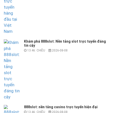
Khám phá 888slot: Nền tảng slot trực tuyến đáng
tin cậy
13:46: CHIỀU
2026-08-08
888slot: nền tảng casino trực tuyến hiện đại
13:46: CHIỀU
2026-08-08