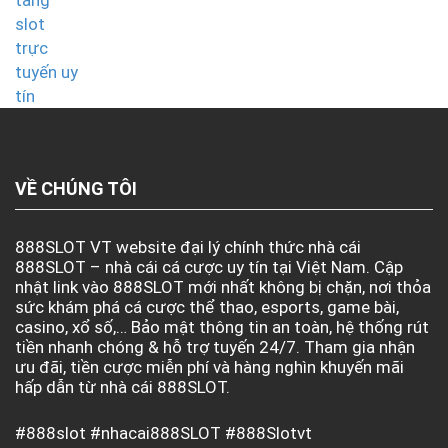
VỀ CHÚNG TÔI
888SLOT VT website đại lý chính thức nhà cái
888SLOT – nhà cái cá cược uy tín tại Việt Nam. Cập
nhật link vào 888SLOT mới nhất không bị chặn, nơi thỏa
sức khám phá cá cược thể thao, esports, game bài,
casino, xổ số,… Bảo mật thông tin an toàn, hệ thống rút
tiền nhanh chóng & hỗ trợ tuyến 24/7. Tham gia nhận
ưu đãi, tiền cược miễn phí và hàng nghìn khuyến mãi
hấp dẫn từ nhà cái 888SLOT.
#888slot #nhacai888SLOT #888Slotvt