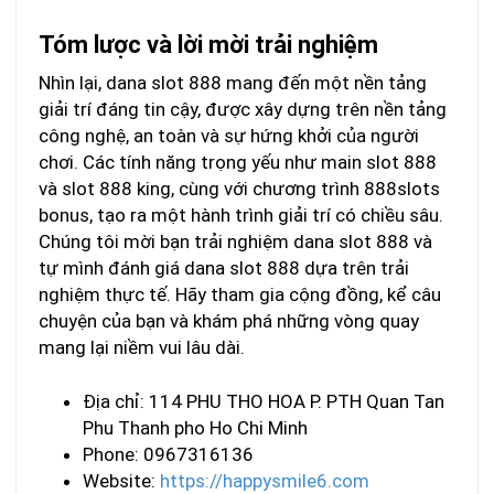
Tóm lược và lời mời trải nghiệm
Nhìn lại, dana slot 888 mang đến một nền tảng
giải trí đáng tin cậy, được xây dựng trên nền tảng
công nghệ, an toàn và sự hứng khởi của người
chơi. Các tính năng trọng yếu như main slot 888
và slot 888 king, cùng với chương trình 888slots
bonus, tạo ra một hành trình giải trí có chiều sâu.
Chúng tôi mời bạn trải nghiệm dana slot 888 và
tự mình đánh giá dana slot 888 dựa trên trải
nghiệm thực tế. Hãy tham gia cộng đồng, kể câu
chuyện của bạn và khám phá những vòng quay
mang lại niềm vui lâu dài.
Địa chỉ: 114 PHU THO HOA P. PTH Quan Tan
Phu Thanh pho Ho Chi Minh
Phone: 0967316136
Website:
https://happysmile6.com