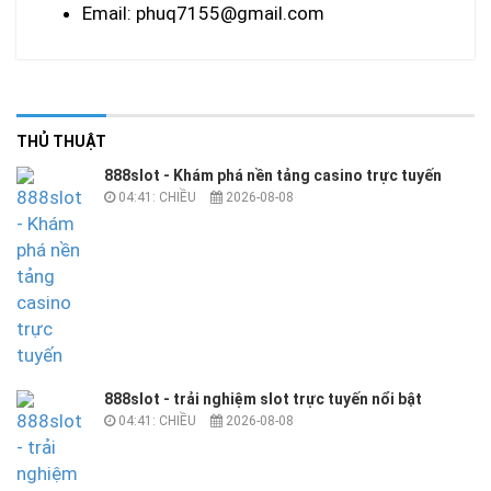
Email:
phuq7155@gmail.com
THỦ THUẬT
888slot - Khám phá nền tảng casino trực tuyến
04:41: CHIỀU
2026-08-08
888slot - trải nghiệm slot trực tuyến nổi bật
04:41: CHIỀU
2026-08-08