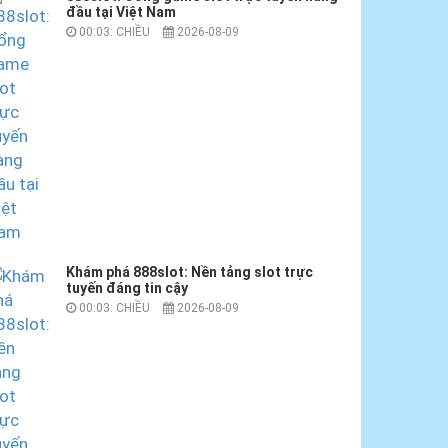
đầu tại Việt Nam
00:03: CHIỀU
2026-08-09
Khám phá 888slot: Nền tảng slot trực
tuyến đáng tin cậy
00:03: CHIỀU
2026-08-09