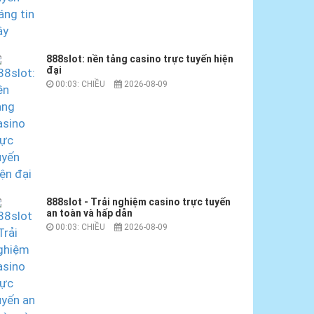
888slot: nền tảng casino trực tuyến hiện
đại
00:03: CHIỀU
2026-08-09
888slot - Trải nghiệm casino trực tuyến
an toàn và hấp dẫn
00:03: CHIỀU
2026-08-09