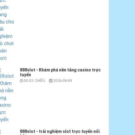
888slot - Khám phá nền tảng casino trực
tuyến
00:03: CHIỀU
2026-08-09
888slot - trải nghiệm slot trực tuyến nổi