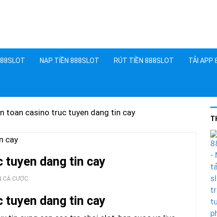
888SLOT
NẠP TIỀN 888SLOT
RÚT TIỀN 888SLOT
TẢI APP
n toan casino truc tuyen dang tin cay
T
c tuyen dang tin cay
N CÁ CƯỢC
c tuyen dang tin cay