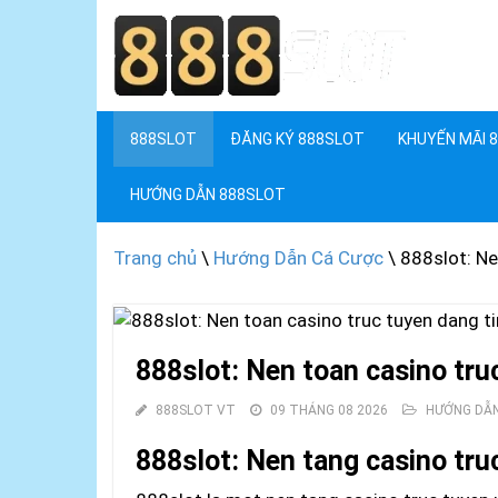
888SLOT
ĐĂNG KÝ 888SLOT
KHUYẾN MÃI 
HƯỚNG DẪN 888SLOT
Trang chủ
\
Hướng Dẫn Cá Cược
\ 888slot: Ne
888slot: Nen toan casino tru
888SLOT VT
09 THÁNG 08 2026
HƯỚNG DẪ
888slot: Nen tang casino tru