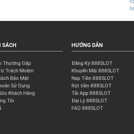
H SÁCH
HƯỚNG DẪN
i Thường Gặp
Đăng Ký 888SLOT
rừ Trách Nhiệm
Khuyến Mãi 888SLOT
Sách Bảo Mật
Nạp Tiền 888SLOT
hoản Sử Dụng
Rút tiền 888SLOT
Sóc Khách Hàng
Tải App 888SLOT
ng Tôi
Đại Lý 888SLOT
ả
FAQ 888SLOT