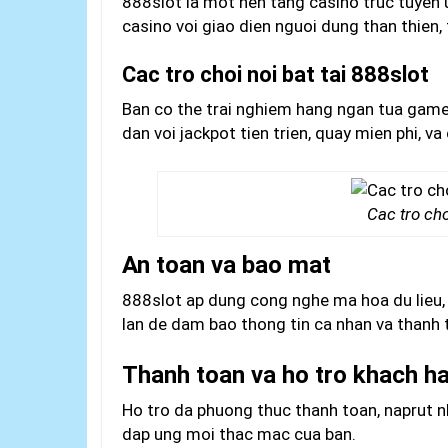
888slot la mot nen tang casino truc tuyen uy
casino voi giao dien nguoi dung than thien,
Cac tro choi noi bat tai 888slot
Ban co the trai nghiem hang ngan tua game 
dan voi jackpot tien trien, quay mien phi, 
Cac tro cho
An toan va bao mat
888slot ap dung cong nghe ma hoa du lieu, 
lan de dam bao thong tin ca nhan va thanh 
Thanh toan va ho tro khach h
Ho tro da phuong thuc thanh toan, naprut 
dap ung moi thac mac cua ban.